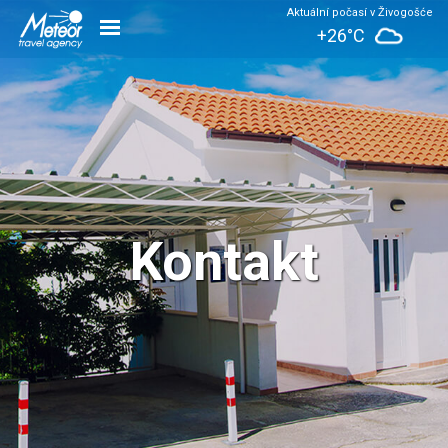
Aktuální počasí v Živogošće
+26°C
Kontakt