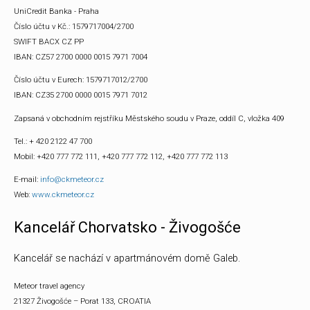
UniCredit Banka - Praha
Číslo účtu v Kč.: 1579717004/2700
SWIFT BACX CZ PP
IBAN: CZ57 2700 0000 0015 7971 7004
Číslo účtu v Eurech: 1579717012/2700
IBAN: CZ35 2700 0000 0015 7971 7012
Zapsaná v obchodním rejstříku Městského soudu v Praze, oddíl C, vložka 409
Tel.: + 420 2122 47 700
Mobil: +420 777 772 111, +420 777 772 112, +420 777 772 113
E-mail:
info@ckmeteor.cz
Web:
www.ckmeteor.cz
Kancelář Chorvatsko - Živogošće
Kancelář se nachází v apartmánovém domě Galeb.
Meteor travel agency
21327 Živogošće – Porat 133, CROATIA