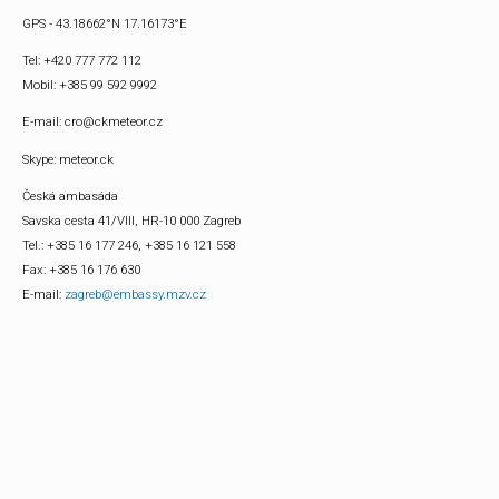
GPS - 43.18662°N 17.16173°E
Tel: +420 777 772 112
Mobil: +385 99 592 9992
E-mail: cro@ckmeteor.cz
Skype: meteor.ck
Česká ambasáda
Savska cesta 41/VIII, HR-10 000 Zagreb
Tel.: +385 16 177 246, +385 16 121 558
Fax: +385 16 176 630
E-mail:
zagreb@embassy.mzv.cz