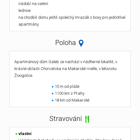
nádobí na vaření
lednice
na chodbě domu ještě společný mrazák s boxy pro jednotlivé
apartmány
Poloha
Apartmánový dům Galeb se nachází v nádherné lokalitě, v
krásné oblasti Chorvatska na Makarské riviéře, v letovisku
Živogošće.
10 m od pláže
1100 km z Prahy
18 km od Makarské
Stravování
vlastní