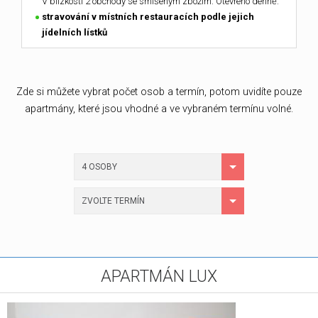
V blízkosti 2 obchody se smíšeným zbožím. Otevřeno denně.
stravování v místních restauracích podle jejich
jídelních lístků
Zde si můžete vybrat počet osob a termín, potom uvidíte pouze
apartmány, které jsou vhodné a ve vybraném termínu volné.
4 OSOBY
ZVOLTE TERMÍN
APARTMÁN LUX