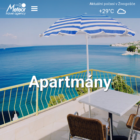
Aktuální počasí v Živogošće
+29°C
Apartmány