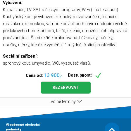
Vybavení:
Klimatizace, TV SAT s českými programy, WIFi (i na terasách).
Kuchyňský kout je vybaven elektrickým dvouvařičem, lednicí s
mrazákem, remoskou, varnou konvicí, potřebným nádobím včetně
přetlakového hrnce, příborů, talířů, sklenic, umožňujících přípravu a
podávání jídla. Šatní skříň kombinovaná. Lůžkoviny, ručníky,
osušky, utěrky, které se vyměňují 1 x týdně, čistící prostředky.
Sociální zařízení:
sprchový kout, umyvadlo, WC, vysoušeč vlasů.
13 900,-
Dostupnost:
Cena od:
REZERVOVAT
volné termíny
Všeobecné obchodní
podmínky