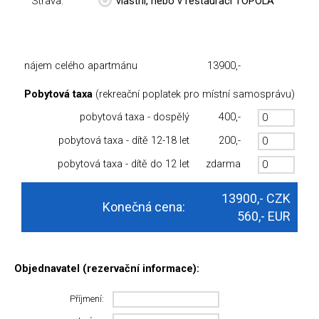
Strava:
vlastní, nebo v restauraci TOPOLA
nájem celého apartmánu
13900,-
Pobytová taxa
(rekreační poplatek pro místní samosprávu)
pobytová taxa - dospělý
400,-
pobytová taxa - dítě 12-18 let
200,-
pobytová taxa - dítě do 12 let
zdarma
13900,-
CZK
Konečná cena:
560,-
EUR
Objednavatel (rezervační informace):
Příjmení: