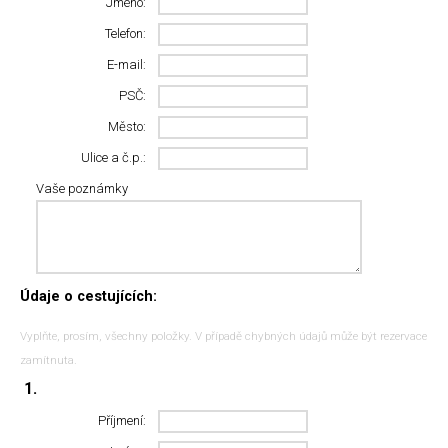
Jméno:
Telefon:
E-mail:
PSČ:
Město:
Ulice a č.p.:
Vaše poznámky
Údaje o cestujících:
Vyplňte, prosím, všechny položky. V případě chybných údajů může být rezervace
zamítnuta.
1.
Příjmení: