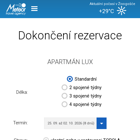
Aktuální počasí v Živogošće
+29°C
Dokončení rezervace
APARTMÁN LUX
Standardní
2 spojené týdny
Délka:
3 spojené týdny
4 spojené týdny
Termín:
25. 09. až 02. 10. 2026 (8 dnů)